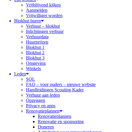
Vrijblijvend kijken
Aanmelden
Vrijwilliger worden
Blokhut huren
Verhuur – blokhut
Inlichtingen verhuur
Verhuurdata
Huurprijzen
Blokhut 1
Blokhut 2
Blokhut 3
Omgeving
Winkels
Leden
SOL
FAQ – voor ouders – nieuwe website
Handleidingen Scouting Kader
Verhuur aan leden
Opzeggen
Privacy en apps
Renovatieplannen
Renovatieplannen
Renovatie en sponsoring
Doneren