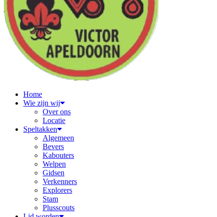
Home
Wie zijn wij
Over ons
Locatie
Speltakken
Algemeen
Bevers
Kabouters
Welpen
Gidsen
Verkenners
Explorers
Stam
Plusscouts
Lid worden