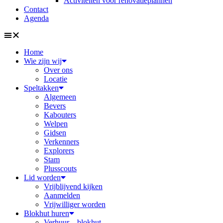
Activiteiten voor renovatieplannen
Contact
Agenda
Home
Wie zijn wij
Over ons
Locatie
Speltakken
Algemeen
Bevers
Kabouters
Welpen
Gidsen
Verkenners
Explorers
Stam
Plusscouts
Lid worden
Vrijblijvend kijken
Aanmelden
Vrijwilliger worden
Blokhut huren
Verhuur – blokhut