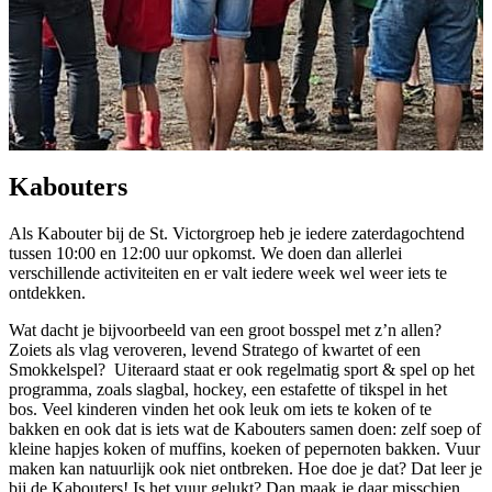
Kabouters
Als Kabouter bij de St. Victorgroep heb je iedere zaterdagochtend
tussen 10:00 en 12:00 uur opkomst. We doen dan allerlei
verschillende activiteiten en er valt iedere week wel weer iets te
ontdekken.
Wat dacht je bijvoorbeeld van een groot bosspel met z’n allen?
Zoiets als vlag veroveren, levend Stratego of kwartet of een
Smokkelspel?
Uiteraard staat er ook regelmatig sport & spel op het
programma, zoals slagbal, hockey, een estafette of tikspel in het
bos.
Veel kinderen vinden het ook leuk om iets te koken of te
bakken en ook dat is iets wat de Kabouters samen doen: zelf soep of
kleine hapjes koken of muffins, koeken of pepernoten bakken.
Vuur
maken kan natuurlijk ook niet ontbreken. Hoe doe je dat? Dat leer je
bij de Kabouters! Is het vuur gelukt? Dan maak je daar misschien