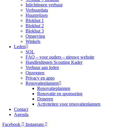
Inlichtingen verhuur
Verhuurdata
Huurprijzen
Blokhut 1
Blokhut 2
Blokhut 3
Omgeving
Winkels
Leden
SOL
FAQ – voor ouders – nieuwe website
Handleidingen Scouting Kader
Verhuur aan leden
Opzeggen
Privacy en apps
Renovatieplannen
Renovatieplannen
Renovatie en sponsoring
Doneren
Activiteiten voor renovatieplannen
Contact
Agenda
Facebook
Instagram