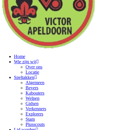
Home
Wie zijn wij
Over ons
Locatie
Speltakken
Algemeen
Bevers
Kabouters
Welpen
Gidsen
Verkenners
Explorers
Stam
Plusscouts
Lid worden