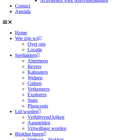
Activiteiten voor renovatieplannen
Contact
Agenda
Home
Wie zijn wij
Over ons
Locatie
Speltakken
Algemeen
Bevers
Kabouters
Welpen
Gidsen
Verkenners
Explorers
Stam
Plusscouts
Lid worden
Vrijblijvend kijken
Aanmelden
Vrijwilliger worden
Blokhut huren
Verhuur – blokhut