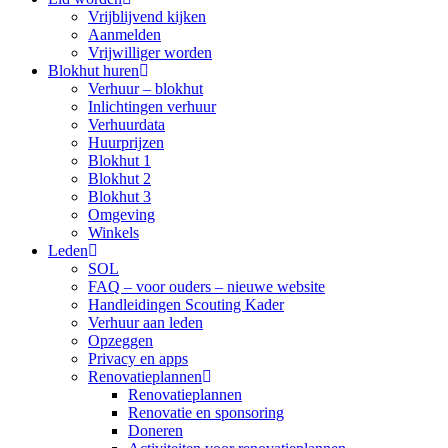
Vrijblijvend kijken
Aanmelden
Vrijwilliger worden
Blokhut huren
Verhuur – blokhut
Inlichtingen verhuur
Verhuurdata
Huurprijzen
Blokhut 1
Blokhut 2
Blokhut 3
Omgeving
Winkels
Leden
SOL
FAQ – voor ouders – nieuwe website
Handleidingen Scouting Kader
Verhuur aan leden
Opzeggen
Privacy en apps
Renovatieplannen
Renovatieplannen
Renovatie en sponsoring
Doneren