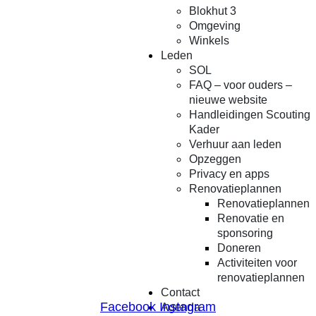
Blokhut 3
Omgeving
Winkels
Leden
SOL
FAQ – voor ouders –
nieuwe website
Handleidingen Scouting
Kader
Verhuur aan leden
Opzeggen
Privacy en apps
Renovatieplannen
Renovatieplannen
Renovatie en
sponsoring
Doneren
Activiteiten voor
renovatieplannen
Contact
Facebook
Instagram
Agenda