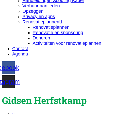
Handleidingen Scouting Kader
Verhuur aan leden
Opzeggen
Privacy en apps
Renovatieplannen
Renovatieplannen
Renovatie en sponsoring
Doneren
Activiteiten voor renovatieplannen
Contact
Agenda
cebook
stagram
Gidsen Herfstkamp