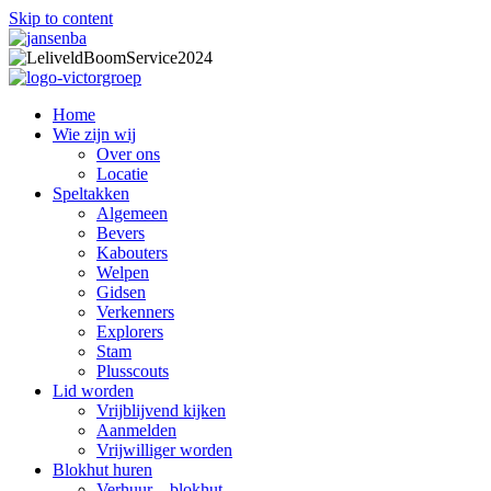
Skip to content
Home
Wie zijn wij
Over ons
Locatie
Speltakken
Algemeen
Bevers
Kabouters
Welpen
Gidsen
Verkenners
Explorers
Stam
Plusscouts
Lid worden
Vrijblijvend kijken
Aanmelden
Vrijwilliger worden
Blokhut huren
Verhuur – blokhut