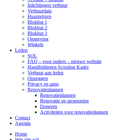
Inlichtingen verhuur
Verhuurdata
Huurprijzen
Blokhut 1
Blokhut 2
Blokhut 3
Omgeving
Winkels
Leden
SOL
FAQ – voor ouders – nieuwe website
Handleidingen Scouting Kader
Verhuur aan leden
Opzeggen
Privacy en apps
Renovatieplannen
Renovatieplannen
Renovatie en sponsoring
Doneren
Activiteiten voor renovatieplannen
Contact
Agenda
Home
Wie zijn wij