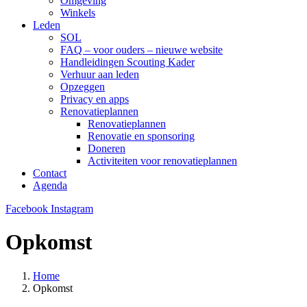
Omgeving
Winkels
Leden
SOL
FAQ – voor ouders – nieuwe website
Handleidingen Scouting Kader
Verhuur aan leden
Opzeggen
Privacy en apps
Renovatieplannen
Renovatieplannen
Renovatie en sponsoring
Doneren
Activiteiten voor renovatieplannen
Contact
Agenda
Facebook
Instagram
Opkomst
Home
Opkomst